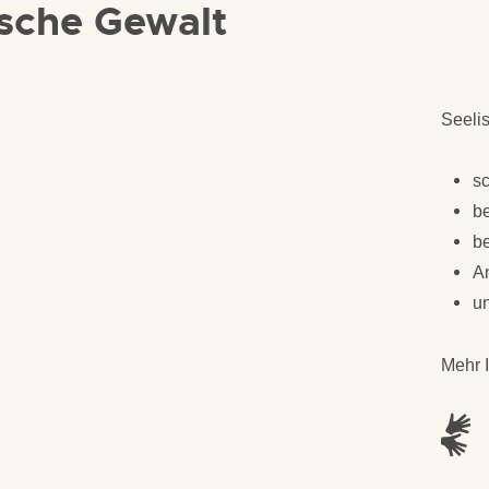
ische
Gewalt
Seeli
s
b
b
A
un
Mehr I