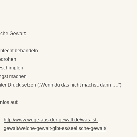
sche Gewalt:
chlecht behandeln
edrohen
eschimpfen
ngst machen
ter Druck setzen („Wenn du das nicht machst, dann ….“)
nfos auf:
http://www.wege-aus-der-gewalt.de/was-ist-
gewalt/welche-gewalt-gibt-es/seelische-gewalt/